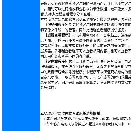
录像，实时观察浏览各客户端的屏幕画面，并且把所有客
上，随时可以进行播放和查看以前录像数据，最新版支持
看,支持多远程查看程序分工查看。
本局域网屏幕录像软件包括三个模块：服务器程序、客户
《服务器程序》
负责将各客户端电脑通过网络传送过来
和录像文件统一的管理。同时对远程查看程序提供服务。
《远程查看程序》
可以和服务器不在一台电脑上，连接
幕画面，可以进行多客户端小图查看也可以进行全屏轮放
查看程序还可以播放查看服务器上的以前录制的录像文件
服务器，各远程查看程序可以查看相同内容，也可以查看
同的用户负责查看不同的客户端。
《客户端程序》
它可以开机自动运行进行后台录像，自
服务器程序；在无法连接服务器时，可以先把数据暂时保
中的数据传送给服务器程序；本程序可以保证死机断电的
自定义功能，可以设置录像时机，可以在设置的时间范围
幕变化内容，同时采用高度压缩算法，使录制得到的数据
系统运行。
本局域网屏幕监控软件
试用版功能限制：
1.客户端总数不能超过5台(正式版支持的客户端数量可以
2.每个客户端每天录像数据不超过2000帧(大概1小时)，