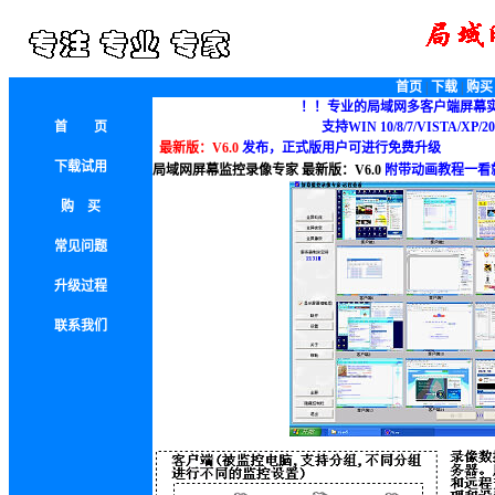
首页
|
下载
|
购买
！！专业的局域网多客户端屏幕
首 页
支持WIN 10/8/7/VISTA/XP/20
最新版：V6.0
发布，正式版用户可进行免费升级
下载试用
局域网屏幕监控录像专家 最新版：V6.0
附带动画教程一看
购 买
常见问题
升级过程
联系我们
sousou